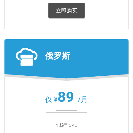
立即购买
俄罗斯
89
仅 ¥
/月
1 核™
CPU