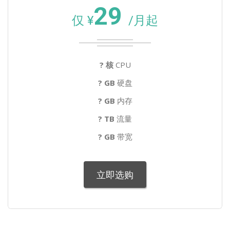
29
仅 ¥
/月起
? 核
CPU
? GB
硬盘
? GB
内存
? TB
流量
? GB
带宽
立即选购