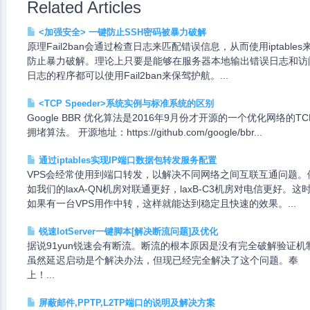
Related Articles
<加强安全> 一键防止SSH密码被暴力破解
原理Fail2ban会通过检查日志来匹配错误信息，从而使用iptables
防止暴力破解。理论上只要是能够在服务器本地输出错误日志和访
日志的程序都可以使用Fail2ban来保驾护航。...
<TCP Speeder>系统实例与标准系统的区别
Google BBR 优化算法是2016年9月份才开源的一个优化网络的TC
拥堵算法。 开源地址：https://github.com/google/bbr...
通过iptables实现IP端口数据包转发服务配置
VPS会经常使用到端口转发，以解决不同网络之间互联互通问题。
如我们的laxA-QN机房对联通更好，laxB-C3机房对电信更好。这
如果有一台VPS用作中转，这样就能达到稳定且快速的效果。...
锐速lotServer一键脚本[解决断流问题]及优化
据说91yun锐速会有断流。断流的根本原因是没有完全破解验证机制
虽然延迟启动是个解决办法，但现已经完全解决了这个问题。奉
上！...
屏蔽邮件,PPTP,L2TP端口的说明及解决方案