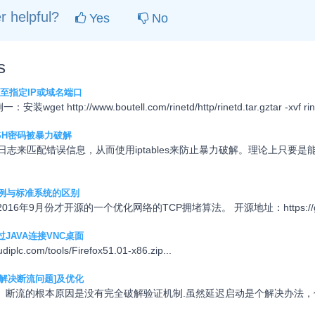
r helpful?
Yes
No
s
发至指定IP或域名端口
 http://www.boutell.com/rinetd/http/rinetd.tar.gztar -xvf rinet
SH密码被暴力破解
过检查日志来匹配错误信息，从而使用iptables来防止暴力破解。理论上
统实例与标准系统的区别
2016年9月份才开源的一个优化网络的TCP拥堵算法。 开源地址：https://github.
JAVA连接VNC桌面
oudiplc.com/tools/Firefox51.01-x86.zip...
本[解决断流问题]及优化
流。断流的根本原因是没有完全破解验证机制.虽然延迟启动是个解决办法，