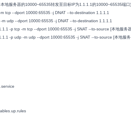
本地服务器的10000~65535转发至目标IP为1.1.1.1的10000~65535端口
 tcp --dport 10000:65535 -j DNAT --to-destination 1.1.1.1
 udp --dport 10000:65535 -j DNAT --to-destination 1.1.1.1
1.1 -p tcp -m tcp --dport 10000:65535 -j SNAT --to-source [本地服务器
1.1 -p udp -m udp --dport 10000:65535 -j SNAT --to-source [本地服
s.service
tables.up.rules