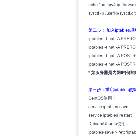
echo "net.ipv4.ip_forward 
sysctl -p /usr/lib/sysctl.d
第二步： 加入iptables规
iptables -t nat -A PRER
iptables -t nat -A PRER
iptables -t nat -A POS
iptables -t nat -A POS
* 如服务器是内网IP(例如N
第三步：重启iptables
CentOS使用：
service iptables save
service iptables restart
Debian/Ubuntu使用：
iptables-save > /etc/ipta