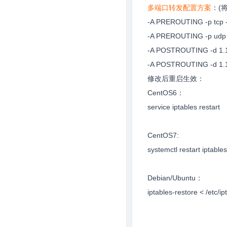
多端口转发配置方案
：(将
-A PREROUTING -p tcp -m
-A PREROUTING -p udp -m
-A POSTROUTING -d 1.1.
-A POSTROUTING -d 1.1.
修改后重启生效：
CentOS6：
service iptables restart
CentOS7:
systemctl restart iptable
Debian/Ubuntu：
iptables-restore < /etc/ip