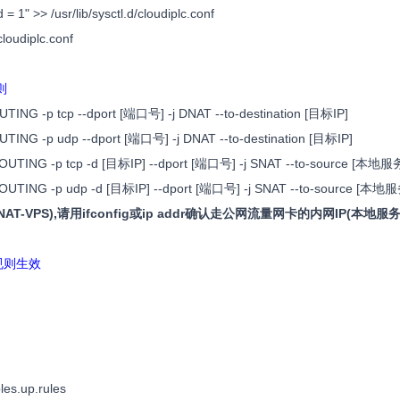
= 1" >> /usr/lib/sysctl.d/cloudiplc.conf
/cloudiplc.conf
则
OUTING -p tcp --dport [端口号] -j DNAT --to-destination [目标IP]
OUTING -p udp --dport [端口号] -j DNAT --to-destination [目标IP]
TROUTING -p tcp -d [目标IP] --dport [端口号] -j SNAT --to-source [本地
TROUTING -p udp -d [目标IP] --dport [端口号] -j SNAT --to-source [本地
AT-VPS),请用ifconfig或ip addr确认走公网流量网卡的内网IP(本地服务器
使规则生效
bles.up.rules