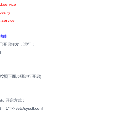
ld.service
ces -y
s.service
功能
已开启转发，运行：
d
请按照下面步骤进行开启)
buntu 开启方式：
 = 1" >> /etc/sysctl.conf