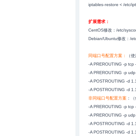
iptables-restore < /etc/ip
扩展需求：
CentOS修改：/etc/sysconf
Debian/Ubuntu修改：/etc/i
同端口号配置方案：
（使
-A PREROUTING -p tcp -m
-A PREROUTING -p udp -m
-A POSTROUTING -d 1.1.
-A POSTROUTING -d 1.1.
非同端口号配置方案
：（
-A PREROUTING -p tcp -m
-A PREROUTING -p udp -m
-A POSTROUTING -d 1.1.
-A POSTROUTING -d 1.1.