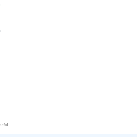
：
：
r
seful